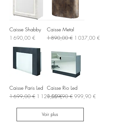
Caisse Shabby
Caisse Metal
Prix
Prix original
Prix promotionnel
1 690,00 €
1 890,00 €
1 037,00 €
Caisse Paris Led
Caisse Rio Led
Prix original
Prix promotionnel
Prix original
Prix promotionnel
1 699,00 €
1 120,00 €
1 559,90 €
999,90 €
Voir plus