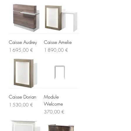
Caisse Audrey
Caisse Amelie
Prix
Prix
1 695,00 €
1 890,00 €
Caisse Dorian
Module
Welcome
Prix
1 530,00 €
Prix
370,00 €